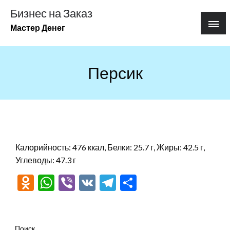
Перейти
Бизнес на Заказ
к
Мастер Денег
содержимому
Персик
Калорийность: 476 ккал, Белки: 25.7 г, Жиры: 42.5 г,
Углеводы: 47.3 г
Odnoklassniki
WhatsApp
Viber
VK
Telegram
Отправить
Поиск