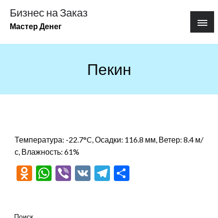
Перейти
Бизнес на Заказ
к
Мастер Денег
содержимому
Пекин
Температура: -22.7°C, Осадки: 116.8 мм, Ветер: 8.4 м/
с, Влажность: 61%
Odnoklassniki
WhatsApp
Viber
VK
Telegram
Отправить
Поиск