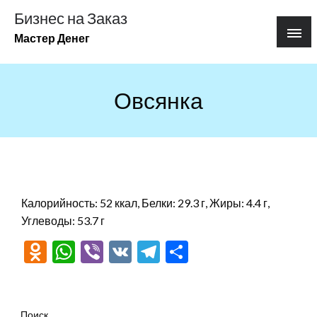
Перейти
Бизнес на Заказ
к
Мастер Денег
содержимому
Овсянка
Калорийность: 52 ккал, Белки: 29.3 г, Жиры: 4.4 г,
Углеводы: 53.7 г
Odnoklassniki
WhatsApp
Viber
VK
Telegram
Отправить
Поиск