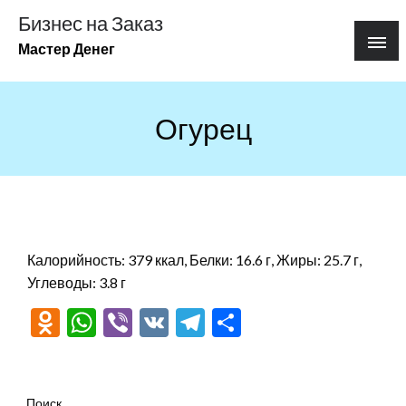
Перейти
Бизнес на Заказ
к
Мастер Денег
содержимому
Огурец
Калорийность: 379 ккал, Белки: 16.6 г, Жиры: 25.7 г,
Углеводы: 3.8 г
Odnoklassniki
WhatsApp
Viber
VK
Telegram
Отправить
Поиск