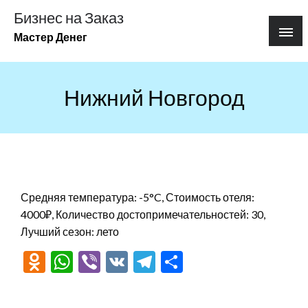
Перейти
Бизнес на Заказ
к
Мастер Денег
содержимому
Нижний Новгород
Средняя температура: -5°C, Стоимость отеля:
4000₽, Количество достопримечательностей: 30,
Лучший сезон: лето
Odnoklassniki
WhatsApp
Viber
VK
Telegram
Отправить