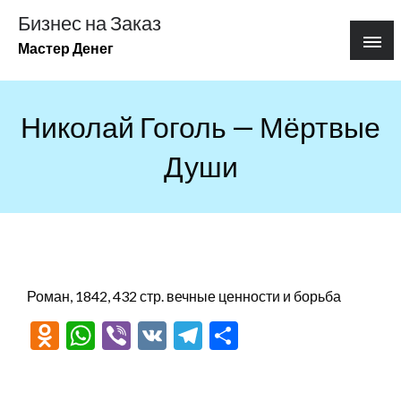
Перейти
Бизнес на Заказ
к
Мастер Денег
содержимому
Николай Гоголь — Мёртвые
Души
Роман, 1842, 432 стр. вечные ценности и борьба
Odnoklassniki
WhatsApp
Viber
VK
Telegram
Отправить