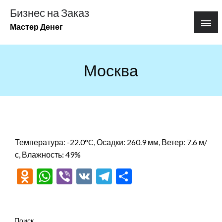
Перейти
Бизнес на Заказ
к
Мастер Денег
содержимому
Москва
Температура: -22.0°C, Осадки: 260.9 мм, Ветер: 7.6 м/
с, Влажность: 49%
Odnoklassniki
WhatsApp
Viber
VK
Telegram
Отправить
Поиск