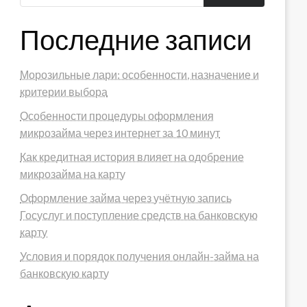
Последние записи
Морозильные лари: особенности, назначение и
критерии выбора
Особенности процедуры оформления
микрозайма через интернет за 10 минут
Как кредитная история влияет на одобрение
микрозайма на карту
Оформление займа через учётную запись
Госуслуг и поступление средств на банковскую
карту
Условия и порядок получения онлайн-займа на
банковскую карту