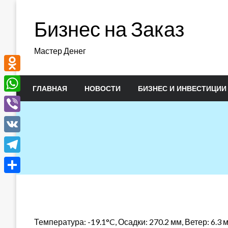
Перейти
к
Бизнес на Заказ
содержимому
Мастер Денег
Odnoklassniki
ГЛАВНАЯ
НОВОСТИ
БИЗНЕС И ИНВЕСТИЦИИ
WhatsApp
Viber
VK
Telegram
Отправить
Температура: -19.1°C, Осадки: 270.2 мм, Ветер: 6.3 