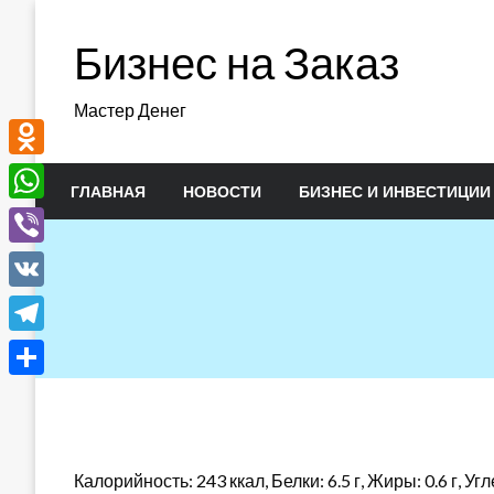
Перейти
к
Бизнес на Заказ
содержимому
Мастер Денег
Odnoklassniki
ГЛАВНАЯ
НОВОСТИ
БИЗНЕС И ИНВЕСТИЦИИ
WhatsApp
Viber
VK
Telegram
Отправить
Калорийность: 243 ккал, Белки: 6.5 г, Жиры: 0.6 г, Угл