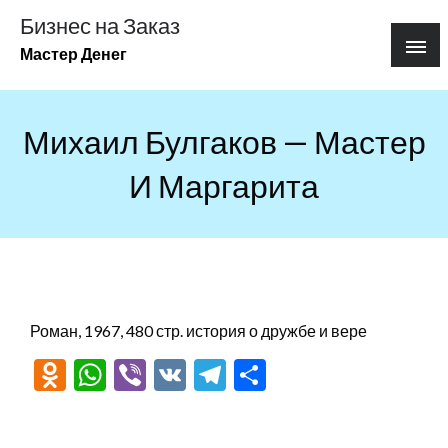
Перейти
Бизнес на Заказ
к
Мастер Денег
содержимому
Михаил Булгаков — Мастер
И Маргарита
Роман, 1967, 480 стр. история о дружбе и вере
Odnoklassniki
WhatsApp
Viber
VK
Telegram
Отправить