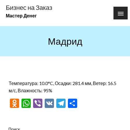
Перейти
Бизнес на Заказ
к
Мастер Денег
содержимому
Мадрид
Температура: 10.0°C, Осадки: 281.4 мм, Ветер: 16.5
м/с, Влажность: 95%
Odnoklassniki
WhatsApp
Viber
VK
Telegram
Отправить
Поиск