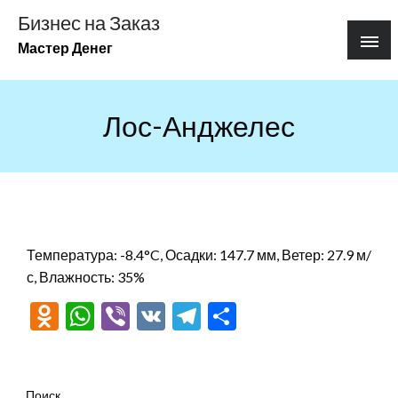
Перейти
Бизнес на Заказ
к
Мастер Денег
содержимому
Лос-Анджелес
Температура: -8.4°C, Осадки: 147.7 мм, Ветер: 27.9 м/
с, Влажность: 35%
Odnoklassniki
WhatsApp
Viber
VK
Telegram
Отправить
Поиск