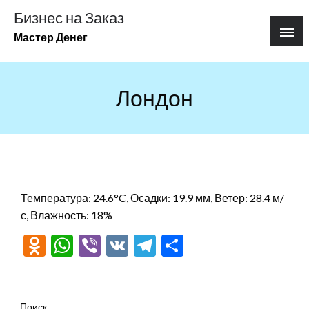
Перейти
Бизнес на Заказ
к
Мастер Денег
содержимому
Лондон
Температура: 24.6°C, Осадки: 19.9 мм, Ветер: 28.4 м/
с, Влажность: 18%
Odnoklassniki
WhatsApp
Viber
VK
Telegram
Отправить
Поиск