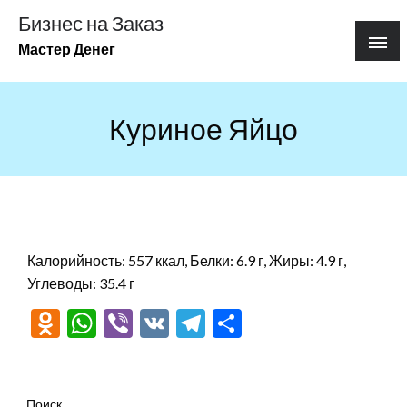
Перейти
Бизнес на Заказ
к
Мастер Денег
содержимому
Куриное Яйцо
Калорийность: 557 ккал, Белки: 6.9 г, Жиры: 4.9 г,
Углеводы: 35.4 г
Odnoklassniki
WhatsApp
Viber
VK
Telegram
Отправить
Поиск