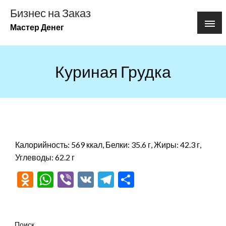
Перейти
Бизнес на Заказ
к
Мастер Денег
содержимому
Куриная Грудка
Калорийность: 569 ккал, Белки: 35.6 г, Жиры: 42.3 г,
Углеводы: 62.2 г
Odnoklassniki
WhatsApp
Viber
VK
Telegram
Отправить
Поиск