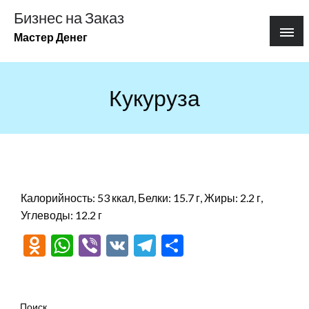
Перейти
Бизнес на Заказ
к
Мастер Денег
содержимому
Кукуруза
Калорийность: 53 ккал, Белки: 15.7 г, Жиры: 2.2 г,
Углеводы: 12.2 г
Odnoklassniki
WhatsApp
Viber
VK
Telegram
Отправить
Поиск