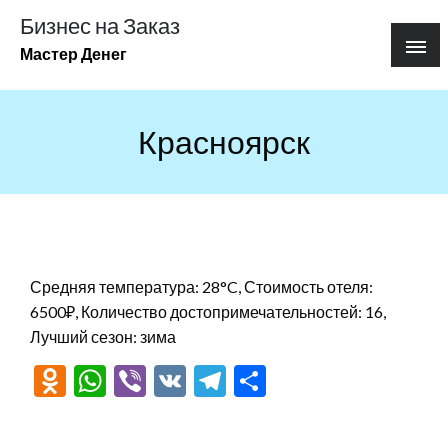
Перейти
Бизнес на Заказ
к
Мастер Денег
содержимому
Красноярск
Средняя температура: 28°C, Стоимость отеля:
6500₽, Количество достопримечательностей: 16,
Лучший сезон: зима
Odnoklassniki
WhatsApp
Viber
VK
Telegram
Отправить