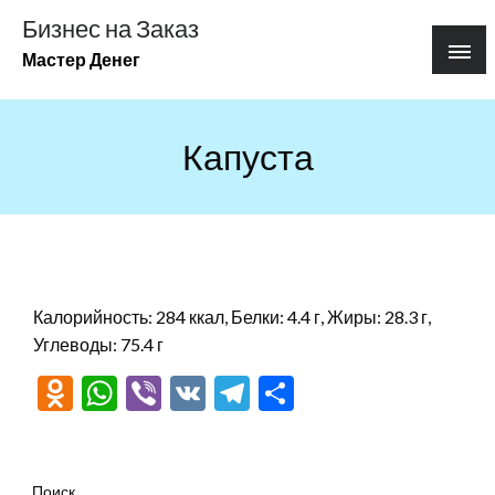
Перейти
Бизнес на Заказ
к
Мастер Денег
содержимому
Капуста
Калорийность: 284 ккал, Белки: 4.4 г, Жиры: 28.3 г,
Углеводы: 75.4 г
Odnoklassniki
WhatsApp
Viber
VK
Telegram
Отправить
Поиск