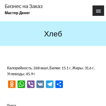
Перейти
Бизнес на Заказ
к
Мастер Денег
содержимому
Хлеб
Калорийность: 268 ккал, Белки: 15.1 г, Жиры: 31.6 г,
Углеводы: 45.9 г
Odnoklassniki
WhatsApp
Viber
VK
Telegram
Отправить
Поиск