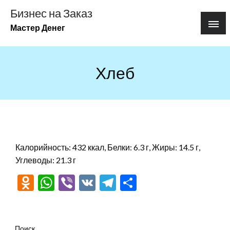
Перейти
Бизнес на Заказ
к
Мастер Денег
содержимому
Хлеб
Калорийность: 432 ккал, Белки: 6.3 г, Жиры: 14.5 г,
Углеводы: 21.3 г
Odnoklassniki
WhatsApp
Viber
VK
Telegram
Отправить
Поиск