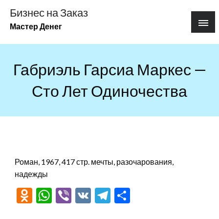
Перейти
Бизнес на Заказ
к
Мастер Денег
содержимому
Габриэль Гарсиа Маркес —
Сто Лет Одиночества
Роман, 1967, 417 стр. мечты, разочарования,
надежды
Odnoklassniki
WhatsApp
Viber
VK
Telegram
Отправить