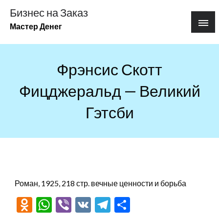
Перейти
Бизнес на Заказ
к
Мастер Денег
содержимому
Фрэнсис Скотт
Фицджеральд — Великий
Гэтсби
Роман, 1925, 218 стр. вечные ценности и борьба
Odnoklassniki
WhatsApp
Viber
VK
Telegram
Отправить