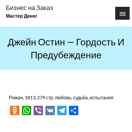
Перейти
Бизнес на Заказ
к
Мастер Денег
содержимому
Джейн Остин — Гордость И
Предубеждение
Роман, 1813, 279 стр. любовь, судьба, испытания
Odnoklassniki
WhatsApp
Viber
VK
Telegram
Отправить