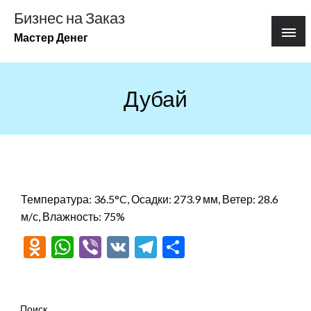
Перейти
Бизнес на Заказ
к
Мастер Денег
содержимому
Дубай
Температура: 36.5°C, Осадки: 273.9 мм, Ветер: 28.6
м/с, Влажность: 75%
Odnoklassniki
WhatsApp
Viber
VK
Telegram
Отправить
Поиск