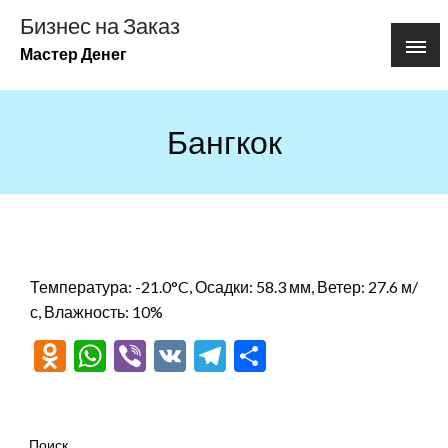
Перейти
Бизнес на Заказ
к
Мастер Денег
содержимому
Бангкок
Температура: -21.0°C, Осадки: 58.3 мм, Ветер: 27.6 м/
с, Влажность: 10%
Odnoklassniki
WhatsApp
Viber
VK
Telegram
Отправить
Поиск